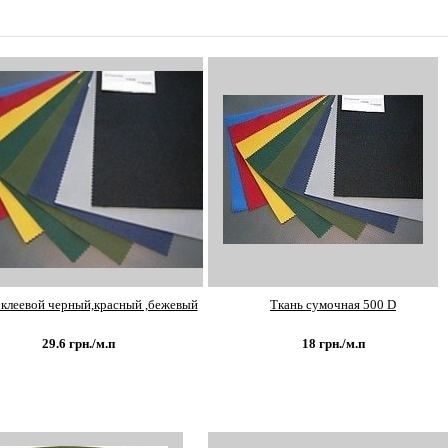
 клеевой черный,красный ,бежевый
Ткань сумочная 500 D
29.6
грн./м.п
18
грн./м.п