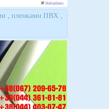
Мой кабинет
и , пленками ПВХ ,