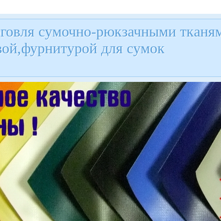
рговля сумочно-рюкзачными тканям
вой,фурнитурой для сумок