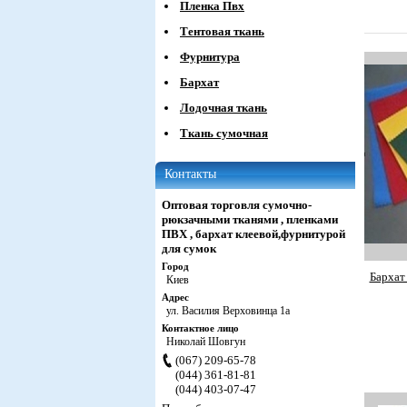
Пленка Пвх
Тентовая ткань
Фурнитура
Бархат
Лодочная ткань
Ткань сумочная
Контакты
Оптовая торговля сумочно-
рюкзачными тканями , пленками
ПВХ , бархат клеевой,фурнитурой
для сумок
Город
Бархат
Киев
Адрес
ул. Василия Верховинца 1а
Контактное лицо
Николай Шовгун
(067) 209-65-78
(044) 361-81-81
(044) 403-07-47